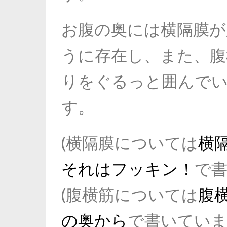
お腹の奥には横隔膜が
うに存在し、また、
腹
りをぐるっと囲んで
す。
(横隔膜については
横
それはフッキン！
で書
(腹横筋については
腹
の奥から
で書いていま