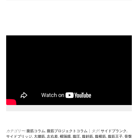
カテゴリー:
腹筋コラム
,
腹筋プロジェクトコラム
| タグ:
サイドプランク
,
サイドブリッジ
,
大腰筋
,
左右差
,
横隔膜
,
腹圧
,
腹斜筋
,
腹横筋
,
腹筋王子
,
骨盤