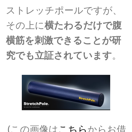
ストレッチポールですが、
その上に
横たわるだけで腹
横筋を刺激できることが研
究でも立証さ
れています
。
(この画像は
こちら
からお借