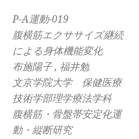
P-A運動-019
腹横筋エクササイズ継続
による身体機能変化
布施陽子 , 福井勉
文京学院大学 保健医療
技術学部理学療法学科
腹横筋・骨盤帯安定化運
動・縦断研究