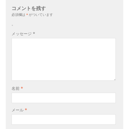
コメントを残す
必須欄は
*
がついています
。
メッセージ
*
名前
*
メール
*