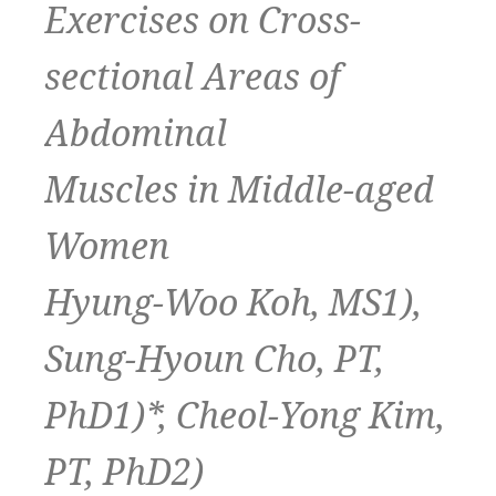
Exercises on Cross-
sectional Areas of
Abdominal
Muscles in Middle-aged
Women
Hyung-Woo Koh, MS1),
Sung-Hyoun Cho, PT,
PhD1)*, Cheol-Yong Kim,
PT, PhD2)