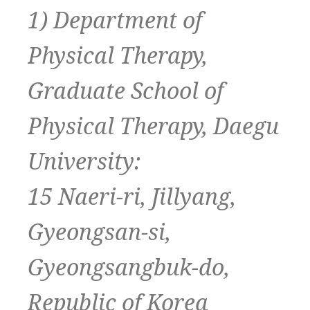
1) Department of
Physical Therapy,
Graduate School of
Physical Therapy, Daegu
University:
15 Naeri-ri, Jillyang,
Gyeongsan-si,
Gyeongsangbuk-do,
Republic of Korea