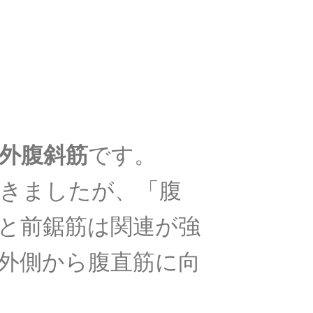
外腹斜筋
です。
きましたが、「腹
と前鋸筋は関連が強
外側から腹直筋に向