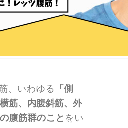
筋、いわゆる
「側
横筋、内腹斜筋、外
の腹筋群のこと
をい