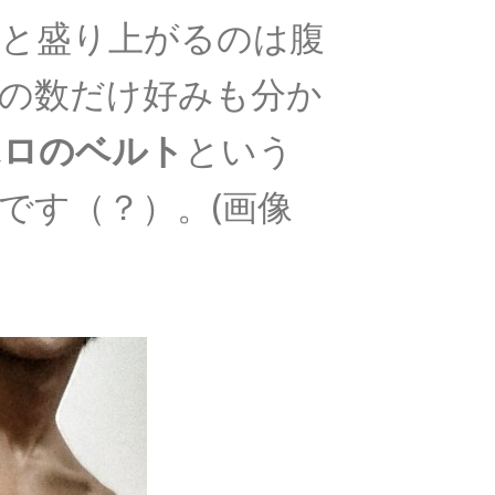
と盛り上がるのは腹
の数だけ好みも分か
ポロのベルト
という
です（？）。(画像