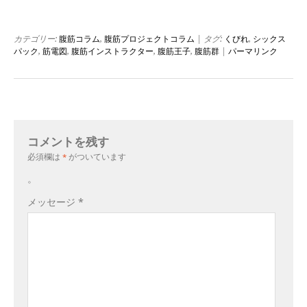
カテゴリー:
腹筋コラム
,
腹筋プロジェクトコラム
| タグ:
くびれ
,
シックス
パック
,
筋電図
,
腹筋インストラクター
,
腹筋王子
,
腹筋群
|
パーマリンク
コメントを残す
必須欄は
*
がついています
。
メッセージ
*